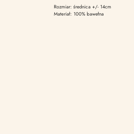
Rozmiar: średnica +/- 14cm
Materiał: 100% bawełna
Pomiń karuzelę produktów