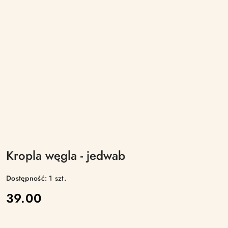
Kropla węgla - jedwab
Dostępność:
1
szt.
cena:
39.00