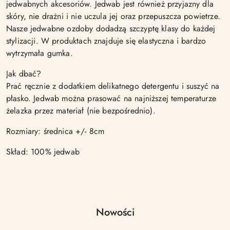
jedwabnych akcesoriów. Jedwab jest również przyjazny dla
skóry, nie drażni i nie uczula jej oraz przepuszcza powietrze.
Nasze jedwabne ozdoby dodadzą szczyptę klasy do każdej
stylizacji. W produktach znajduje się elastyczna i bardzo
wytrzymała gumka.
Jak dbać?
Prać ręcznie z dodatkiem delikatnego detergentu i suszyć na
płasko. Jedwab można prasować na najniższej temperaturze
żelazka przez materiał (nie bezpośrednio).
Rozmiary: średnica +/- 8cm
Skład: 100% jedwab
Produkty
Nowości
Pomiń karuzelę produktów
o