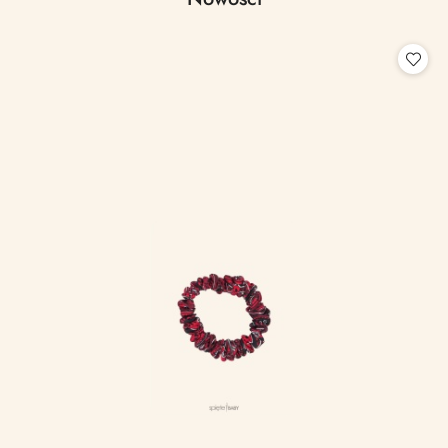
Pomiń karuzelę produktów
o
statusie: