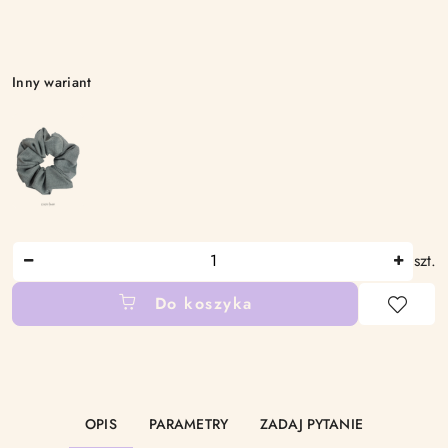
Wariant
Inny wariant
Ilość
szt.
Do koszyka
Dostępność
i
dostawa
OPIS
PARAMETRY
ZADAJ PYTANIE