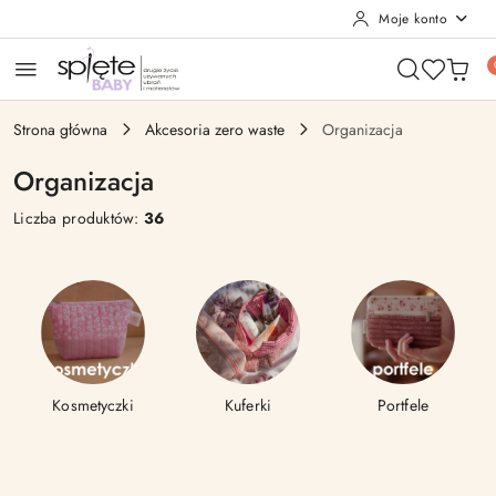
Moje konto
Przejdź do treści głównej
Przejdź do wyszukiwarki
Przejdź do moje konto
Przejdź do menu głównego
Przejdź do stopki
Strona główna
Akcesoria zero waste
Organizacja
Organizacja
Liczba produktów:
36
Kosmetyczki
Kuferki
Portfele